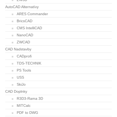
AutoCAD Alternatívy
ARES Commander
BricsCAD
CMS IntelliCAD
NanoCAD
ZWCAD
CAD Nadstavby
CADprofi
TDS-TECHNIK
PS Tools
USS
SkiJo
CAD Doplnky
R3D3-Rama 3D
MITCalc
PDF to DWG