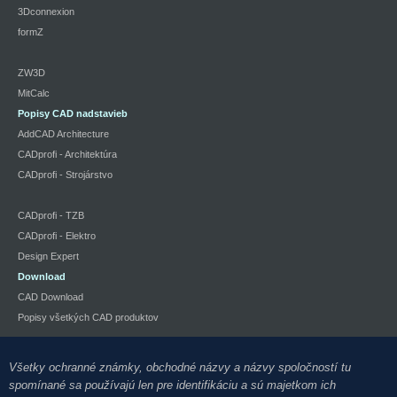
3Dconnexion
formZ
ZW3D
MitCalc
Popisy CAD nadstavieb
AddCAD Architecture
CADprofi - Architektúra
CADprofi - Strojárstvo
CADprofi - TZB
CADprofi - Elektro
Design Expert
Download
CAD Download
Popisy všetkých CAD produktov
Všetky ochranné známky, obchodné názvy a názvy spoločností tu
spomínané sa používajú len pre identifikáciu a sú majetkom ich