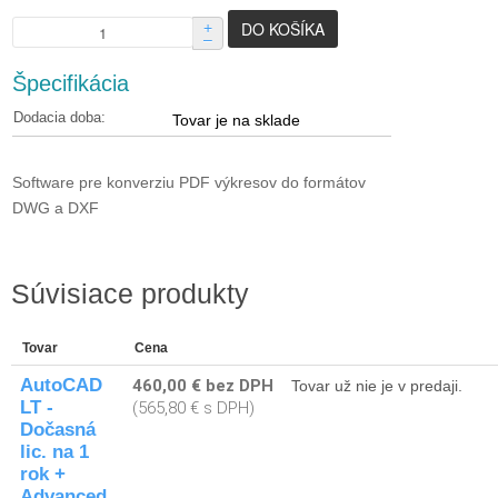
+
–
Špecifikácia
Dodacia doba:
Tovar je na sklade
Software pre konverziu PDF výkresov do formátov
DWG a DXF
Súvisiace produkty
Tovar
Cena
AutoCAD
460,00 € bez DPH
Tovar už nie je v predaji.
LT -
(565,80 € s DPH)
Dočasná
lic. na 1
rok +
Advanced