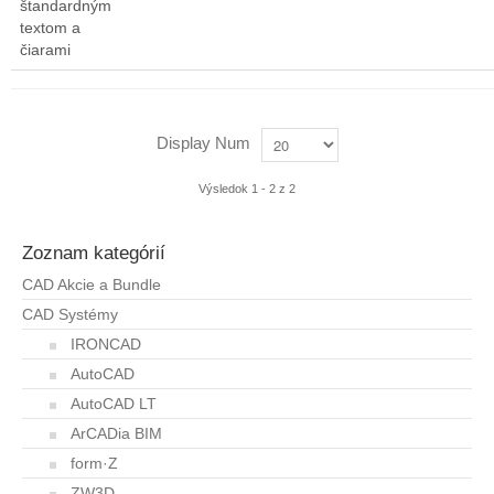
štandardným
textom a
čiarami
Display Num
Výsledok 1 - 2 z 2
Zoznam kategórií
CAD Akcie a Bundle
CAD Systémy
IRONCAD
AutoCAD
AutoCAD LT
ArCADia BIM
form·Z
ZW3D