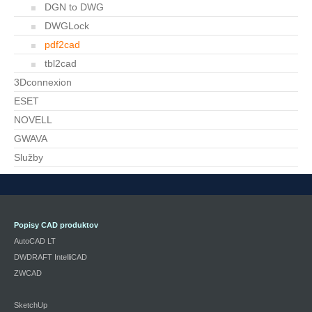
DGN to DWG
DWGLock
pdf2cad
tbl2cad
3Dconnexion
ESET
NOVELL
GWAVA
Služby
Popisy CAD produktov
AutoCAD LT
DWDRAFT IntelliCAD
ZWCAD
SketchUp