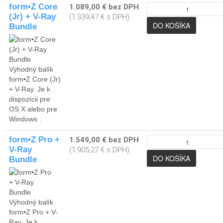
form•Z Core
1.089,00 € bez DPH
(Jr) + V-Ray
(1.339,47 € s DPH)
Bundle
Výhodný balík
form•Z Core (Jr)
+ V-Ray. Je k
dispozícii pre
OS X alebo pre
Windows .
form•Z Pro +
1.549,00 € bez DPH
V-Ray
(1.905,27 € s DPH)
Bundle
Výhodný balík
form•Z Pro + V-
Ray. Je k