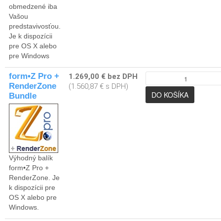
obmedzené iba
Vašou
predstavivosťou.
Je k dispozícii
pre OS X alebo
pre Windows
form•Z Pro +
1.269,00 € bez DPH
RenderZone
(1.560,87 € s DPH)
Bundle
Výhodný balík
form•Z Pro +
RenderZone. Je
k dispozícii pre
OS X alebo pre
Windows.