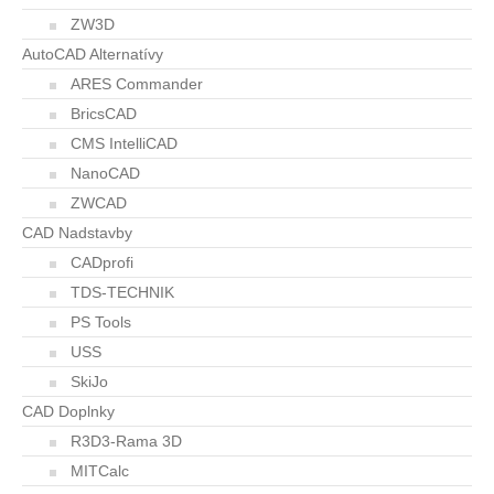
ZW3D
AutoCAD Alternatívy
ARES Commander
BricsCAD
CMS IntelliCAD
NanoCAD
ZWCAD
CAD Nadstavby
CADprofi
TDS-TECHNIK
PS Tools
USS
SkiJo
CAD Doplnky
R3D3-Rama 3D
MITCalc