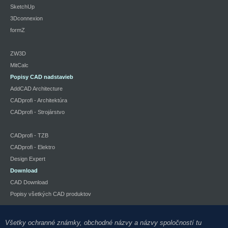
SketchUp
3Dconnexion
formZ
ZW3D
MitCalc
Popisy CAD nadstavieb
AddCAD Architecture
CADprofi - Architektúra
CADprofi - Strojárstvo
CADprofi - TZB
CADprofi - Elektro
Design Expert
Download
CAD Download
Popisy všetkých CAD produktov
Všetky ochranné známky, obchodné názvy a názvy spoločností tu