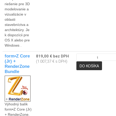
riešenie pre 3D
modelovanie a
vizualizácie v
oblasti
stavebníctva a
architektúry. Je
k dispozícii pre
OS X alebo pre
Windows .
form•Z Core
819,00 € bez DPH
(Jr) +
(1.007,37 € s DPH)
RenderZone
Bundle
Výhodný balík
form•Z Core (Jr)
+ RenderZone.