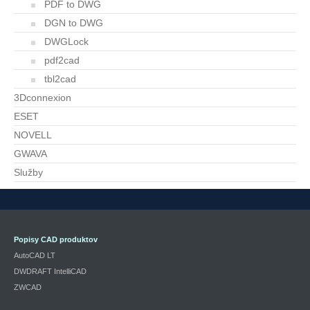
PDF to DWG
DGN to DWG
DWGLock
pdf2cad
tbl2cad
3Dconnexion
ESET
NOVELL
GWAVA
Služby
Popisy CAD produktov
AutoCAD LT
DWDRAFT IntelliCAD
ZWCAD