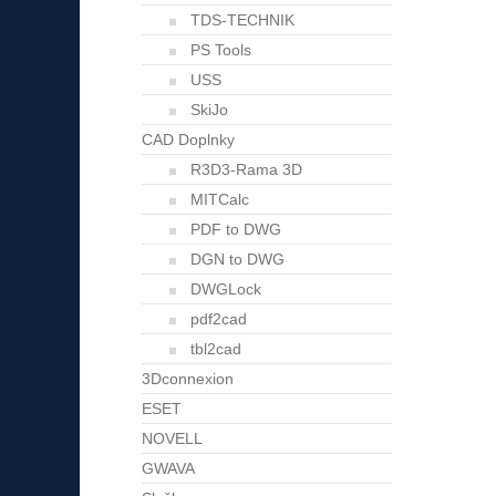
TDS-TECHNIK
PS Tools
USS
SkiJo
CAD Doplnky
R3D3-Rama 3D
MITCalc
PDF to DWG
DGN to DWG
DWGLock
pdf2cad
tbl2cad
3Dconnexion
ESET
NOVELL
GWAVA