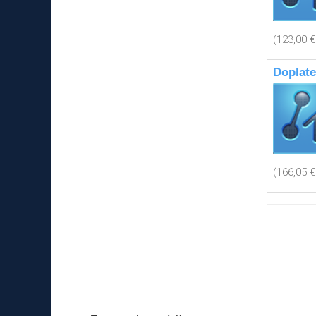
(123,00 
Doplate
(166,05 