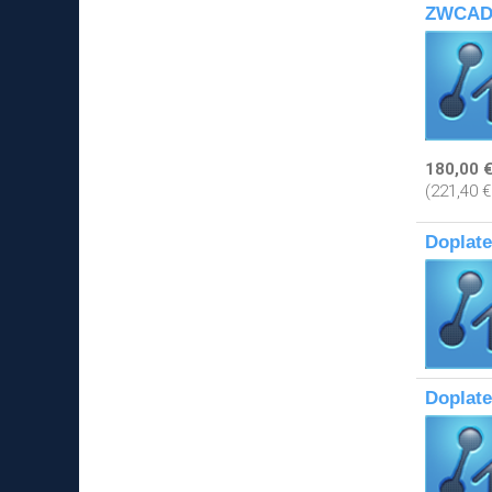
ZWCAD S
180,00 
(221,40 
Doplat
Doplat