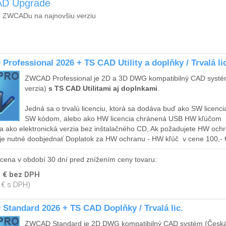
D Upgrade
 ZWCADu na najnovšiu verziu
rofessional 2026 + TS CAD Utility a doplňky / Trvalá li
ZWCAD Professional je 2D a 3D DWG kompatibilný CAD syst
verzia)
s TS CAD Utilitami aj doplnkami
.
Jedná sa o trvalú licenciu, ktorá sa dodáva buď ako SW licenc
SW kódom, alebo ako HW licencia chránená USB HW kľúčom
a ako elektronická verzia bez inštalačného CD, Ak požadujete HW och
- je nutné doobjednať Doplatok za HW ochranu - HW kľúč v cene 100,-
 cena v období 30 dní pred znížením ceny tovaru:
0 € bez DPH
 € s DPH)
tandard 2026 + TS CAD Doplňky / Trvalá lic.
ZWCAD Standard je 2D DWG kompatibilný CAD systém (Česká