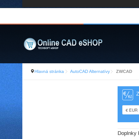
Hlavná stránka
AutoCAD Alternatívy
ZWCAD
Z
Doplnky