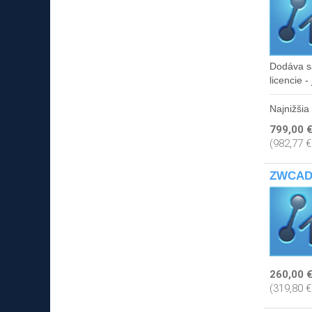
Dodáva s
licencie 
Najnižšia
799,00 
(982,77 
ZWCAD P
260,00 
(319,80 