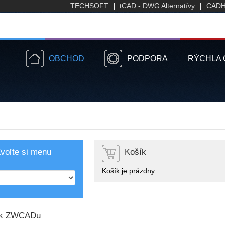
TECHSOFT
tCAD - DWG Alternatívy
CADH
OBCHOD
PODPORA
RÝCHLA
voľte si menu
Košík
Košík je prázdny
 k ZWCADu