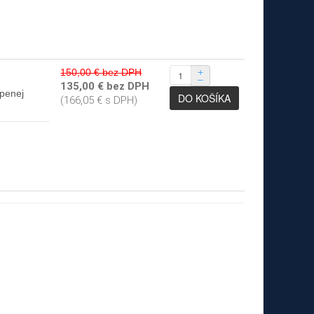
150,00 € bez DPH
+
–
135,00 € bez DPH
úpenej
(166,05 € s DPH)