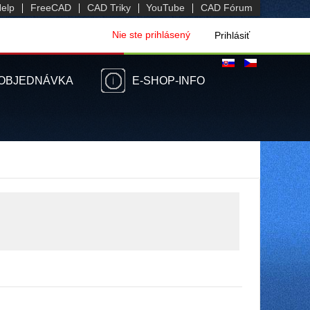
elp
FreeCAD
CAD Triky
YouTube
CAD Fórum
Nie ste prihlásený
Prihlásiť
 OBJEDNÁVKA
E-SHOP-INFO