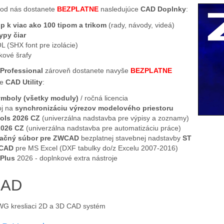
D
od nás dostanete
BEZPLATNE
nasledujúce
CAD Doplnky
:
up k viac ako 100 tipom a trikom
(rady, návody, videá)
ypy čiar
L (SHX font pre izolácie)
kové šrafy
rofessional
zároveň dostanete navyše
BEZPLATNE
ce
CAD Utility
:
mboly (všetky moduly)
/ ročná licencia
oj na
synchronizáciu výrezov modelového priestoru
ols 2026 CZ
(univerzálna nadstavba pre výpisy a zoznamy)
2026 CZ
(univerzálna nadstavba pre automatizáciu práce)
lačný súbor pre ZWCAD
bezplatnej stavebnej nadstavby
ST
CAD
pre MS Excel (DXF tabulky do/z Excelu 2007-2016)
Plus
2026 - doplnkové extra nástroje
AD
G kresliaci 2D a 3D CAD systém