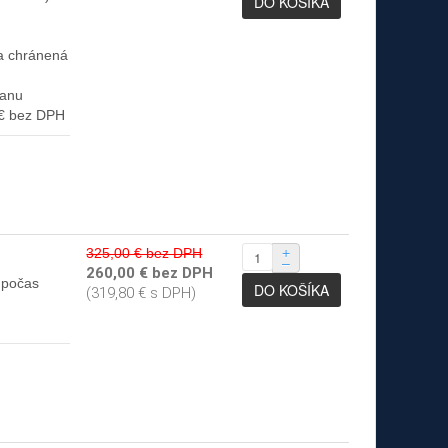
ia chránená
ranu
 € bez DPH
325,00 € bez DPH
+
–
260,00 € bez DPH
 počas
(319,80 € s DPH)