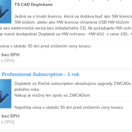
TS CAD Doplnkami
.
Jedná sa o trvalú licenciu, ktorá sa dodáva buď ako SW licenc
SW kódom, alebo ako HW licencia chránená USB HW kľúčom
a ako elektronická verzia bez inštalačného CD, Ak požadujete HW och
- je nutné doobjednať Doplatok za HW ochranu - HW kľúč v cene 100,-
 cena v období 30 dní pred znížením ceny tovaru:
€ bez DPH
€ s DPH)
rofessional Subscription - 1 rok
Doplatok za Ročné subscription obsahujúce upgrady ZWCADu
jedného roka.
Nákup je možný len spolu so ZWCADom.
Najnižšia cena v období 30 dní pred znížením ceny tovaru:
€ bez DPH
€ s DPH)