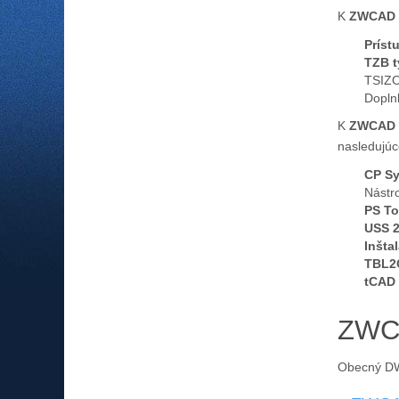
K
ZWCA
Príst
TZB t
TSIZO
Dopln
K
ZWCAD P
nasledujú
CP Sy
Nástr
PS To
USS 
Inšta
TBL2
tCAD 
ZWC
Obecný DW