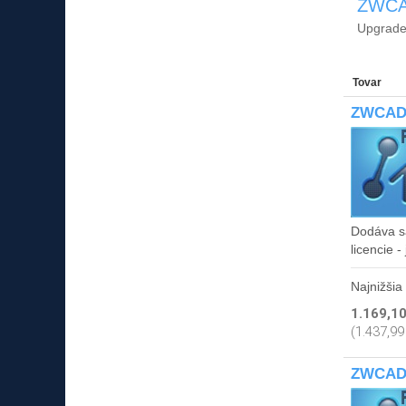
ZWCA
Upgrade
Tovar
ZWCAD P
Dodáva s
licencie 
Najnižšia
1.169,1
(1.437,99
ZWCAD S