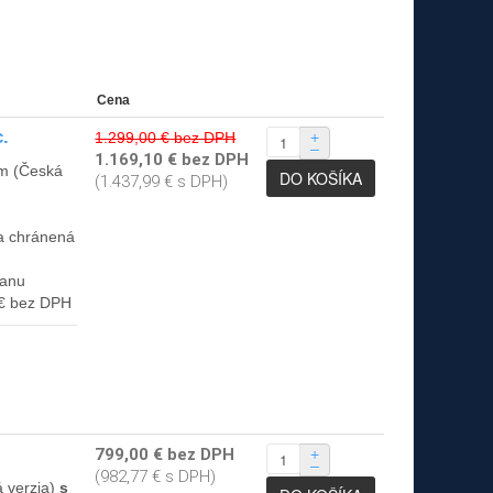
Cena
c.
1.299,00 € bez DPH
+
–
1.169,10 € bez DPH
ém (Česká
(1.437,99 € s DPH)
ia chránená
ranu
 € bez DPH
799,00 € bez DPH
+
–
(982,77 € s DPH)
 verzia)
s