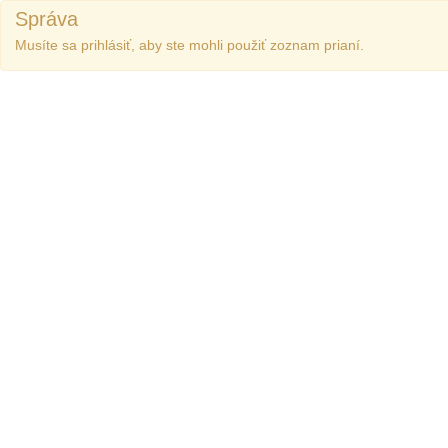
Správa
Musíte sa prihlásiť, aby ste mohli použiť zoznam prianí.