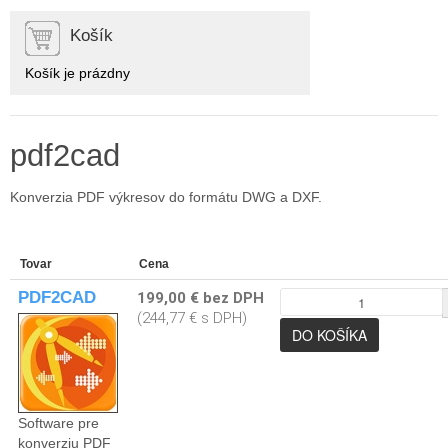
Košík
Košík je prázdny
pdf2cad
Konverzia PDF výkresov do formátu DWG a DXF.
Tovar
Cena
PDF2CAD
199,00 € bez DPH
(244,77 € s DPH)
Software pre
konverziu PDF