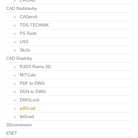
ZWCAD
CAD Nadstavby
CADprofi
TDS-TECHNIK
PS Tools
USS
SkiJo
CAD Doplnky
R3D3-Rama 3D
MITCalc
PDF to DWG
DGN to DWG
DWGLock
pdf2cad
tbl2cad
3Dconnexion
ESET