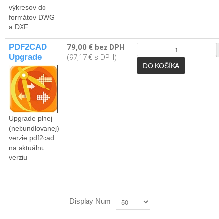
výkresov do
formátov DWG
a DXF
PDF2CAD
79,00 € bez DPH
Upgrade
(97,17 € s DPH)
Upgrade plnej
(nebundlovanej)
verzie pdf2cad
na aktuálnu
verziu
Display Num