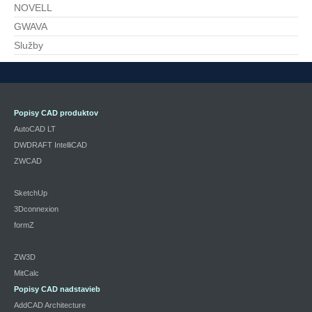
NOVELL
GWAVA
Služby
Popisy CAD produktov
AutoCAD LT
DWDRAFT IntelliCAD
ZWCAD
SketchUp
3Dconnexion
formZ
ZW3D
MitCalc
Popisy CAD nadstavieb
AddCAD Architecture