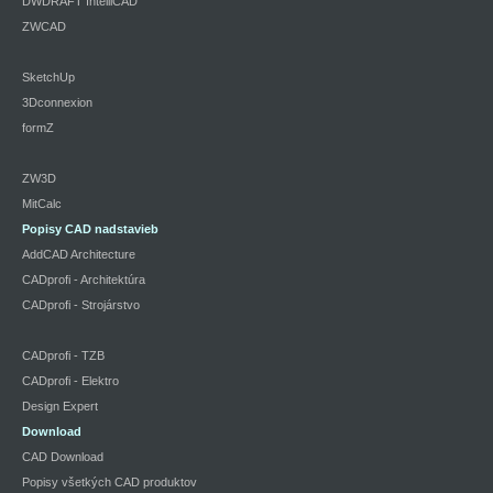
DWDRAFT IntelliCAD
ZWCAD
SketchUp
3Dconnexion
formZ
ZW3D
MitCalc
Popisy CAD nadstavieb
AddCAD Architecture
CADprofi - Architektúra
CADprofi - Strojárstvo
CADprofi - TZB
CADprofi - Elektro
Design Expert
Download
CAD Download
Popisy všetkých CAD produktov