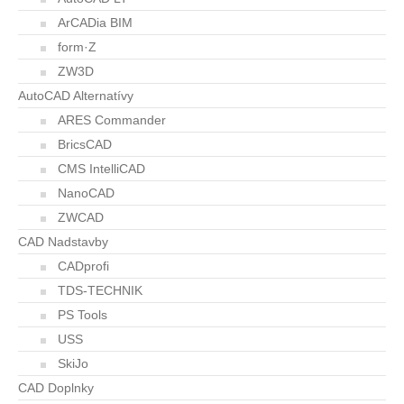
ArCADia BIM
form·Z
ZW3D
AutoCAD Alternatívy
ARES Commander
BricsCAD
CMS IntelliCAD
NanoCAD
ZWCAD
CAD Nadstavby
CADprofi
TDS-TECHNIK
PS Tools
USS
SkiJo
CAD Doplnky