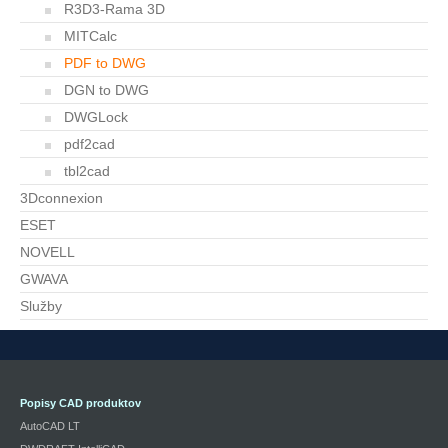
R3D3-Rama 3D
MITCalc
PDF to DWG
DGN to DWG
DWGLock
pdf2cad
tbl2cad
3Dconnexion
ESET
NOVELL
GWAVA
Služby
Popisy CAD produktov
AutoCAD LT