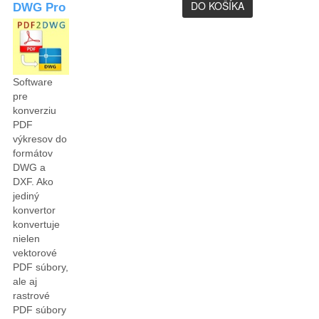
DWG Pro
Software
pre
konverziu
PDF
výkresov do
formátov
DWG a
DXF. Ako
jediný
konvertor
konvertuje
nielen
vektorové
PDF súbory,
ale aj
rastrové
PDF súbory