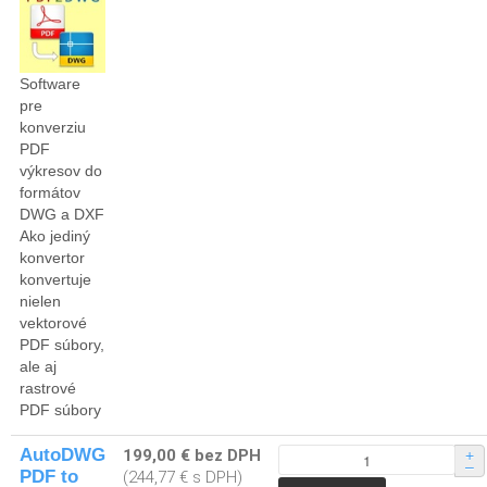
Software
pre
konverziu
PDF
výkresov do
formátov
DWG a DXF
Ako jediný
konvertor
konvertuje
nielen
vektorové
PDF súbory,
ale aj
rastrové
PDF súbory
AutoDWG
199,00 € bez DPH
+
–
PDF to
(244,77 € s DPH)