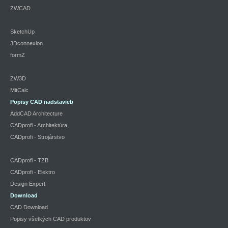
ZWCAD
SketchUp
3Dconnexion
formZ
ZW3D
MitCalc
Popisy CAD nadstavieb
AddCAD Architecture
CADprofi - Architektúra
CADprofi - Strojárstvo
CADprofi - TZB
CADprofi - Elektro
Design Expert
Download
CAD Download
Popisy všetkých CAD produktov