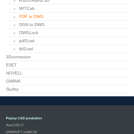
R3D3-Rama 3D
MITCalc
PDF to DWG
DGN to DWG
DWGLock
pdf2cad
tbl2cad
3Dconnexion
ESET
NOVELL
GWAVA
Služby
Popisy CAD produktov
AutoCAD LT
DWDRAFT IntelliCAD