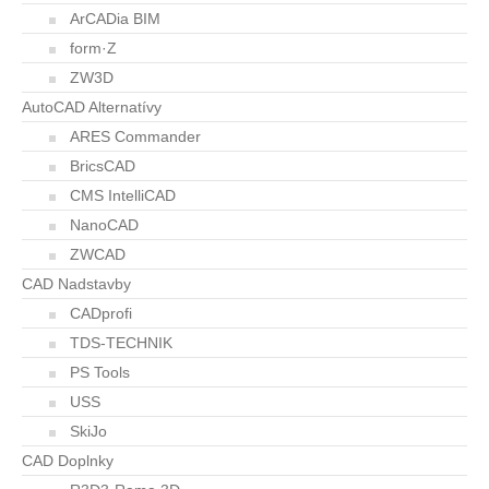
ArCADia BIM
form·Z
ZW3D
AutoCAD Alternatívy
ARES Commander
BricsCAD
CMS IntelliCAD
NanoCAD
ZWCAD
CAD Nadstavby
CADprofi
TDS-TECHNIK
PS Tools
USS
SkiJo
CAD Doplnky