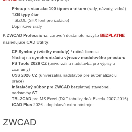
Prístup k viac ako 100 tipom a trikom
(rady, návody, videá)
TZB typy čiar
TSIZOL (SHX font pre izolácie)
Doplnkové šrafy
K
ZWCAD Professional
zároveň dostanete navyše
BEZPLATNE
nasledujúce
CAD Utility
:
CP Symboly (všetky moduly)
/ ročná licencia
Nástroj na
synchronizáciu výrezov modelového priestoru
PS Tools 2026 CZ
(univerzálna nadstavba pre výpisy a
zoznamy)
USS 2026 CZ
(univerzálna nadstavba pre automatizáciu
práce)
Inštalačný súbor pre ZWCAD
bezplatnej stavebnej
nadstavby
ST
TBL2CAD
pre MS Excel (DXF tabulky do/z Excelu 2007-2016)
tCAD Plus
2026 - doplnkové extra nástroje
ZWCAD