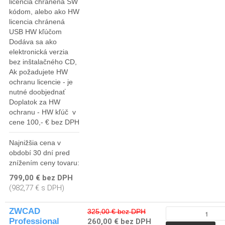
licencia chránená SW
kódom, alebo ako HW
licencia chránená
USB HW kľúčom
Dodáva sa ako
elektronická verzia
bez inštalačného CD,
Ak požadujete HW
ochranu licencie - je
nutné doobjednať
Doplatok za HW
ochranu - HW kľúč v
cene 100,- € bez DPH
Najnižšia cena v
období 30 dní pred
znížením ceny tovaru:
799,00 € bez DPH
(982,77 € s DPH)
ZWCAD
325,00 € bez DPH
Professional
260,00 € bez DPH