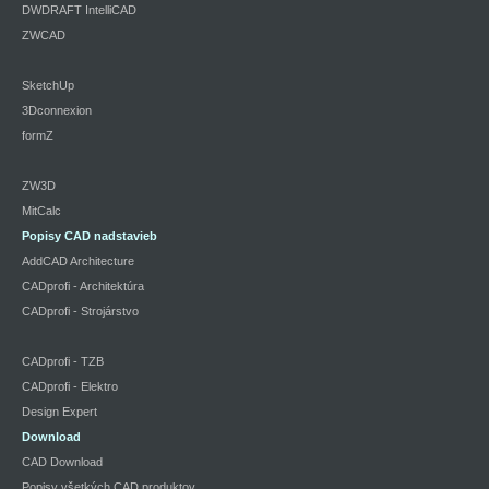
DWDRAFT IntelliCAD
ZWCAD
SketchUp
3Dconnexion
formZ
ZW3D
MitCalc
Popisy CAD nadstavieb
AddCAD Architecture
CADprofi - Architektúra
CADprofi - Strojárstvo
CADprofi - TZB
CADprofi - Elektro
Design Expert
Download
CAD Download
Popisy všetkých CAD produktov