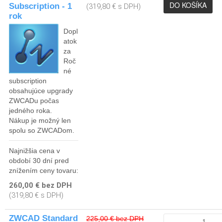
Subscription - 1
(319,80 € s DPH)
rok
Dopl
atok
za
Roč
né
subscription
obsahujúce upgrady
ZWCADu počas
jedného roka.
Nákup je možný len
spolu so ZWCADom.
Najnižšia cena v
období 30 dní pred
znížením ceny tovaru:
260,00 € bez DPH
(319,80 € s DPH)
ZWCAD Standard
225,00 € bez DPH