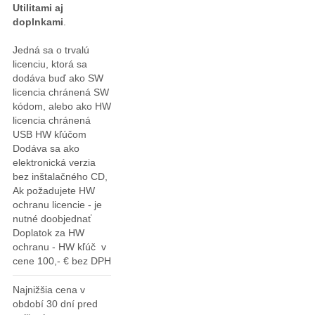
Utilitami aj
doplnkami
.
Jedná sa o trvalú
licenciu, ktorá sa
dodáva buď ako SW
licencia chránená SW
kódom, alebo ako HW
licencia chránená
USB HW kľúčom
Dodáva sa ako
elektronická verzia
bez inštalačného CD,
Ak požadujete HW
ochranu licencie - je
nutné doobjednať
Doplatok za HW
ochranu - HW kľúč v
cene 100,- € bez DPH
Najnižšia cena v
období 30 dní pred