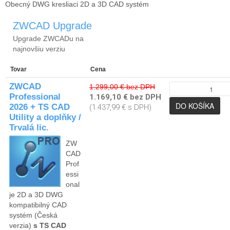
Obecný DWG kresliaci 2D a 3D CAD systém
ZWCAD Upgrade
Upgrade ZWCADu na
najnovšiu verziu
Tovar
Cena
ZWCAD
1.299,00 € bez DPH
Professional
1.169,10 € bez DPH
2026 + TS CAD
(1.437,99 € s DPH)
Utility a doplňky /
Trvalá lic.
ZW
CAD
Prof
essi
onal
je 2D a 3D DWG
kompatibilný CAD
systém (Česká
verzia)
s TS CAD