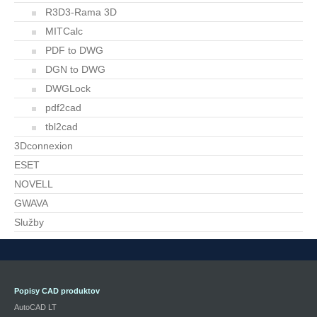
R3D3-Rama 3D
MITCalc
PDF to DWG
DGN to DWG
DWGLock
pdf2cad
tbl2cad
3Dconnexion
ESET
NOVELL
GWAVA
Služby
Popisy CAD produktov
AutoCAD LT