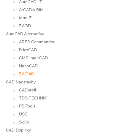
AutoCAD LT
ArCADia BIM
form·Z
ZW3D
AutoCAD Alternatívy
ARES Commander
BricsCAD
CMS IntelliCAD
NanoCAD
ZWCAD
CAD Nadstavby
CADprofi
TDS-TECHNIK
PS Tools
USS
SkiJo
CAD Doplnky