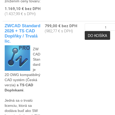
znížením ceny tovaru:
1.169,10 € bez DPH
(1.437,99 € s DPH)
ZWCAD Standard
799,00 € bez DPH
2026 + TS CAD
(982,77 € s DPH)
Doplňky / Trvalá
lic.
ZW
CAD
Stan
dard
je
2D DWG kompatibilný
CAD systém (Česká
verzia)
s TS CAD
Doplnkami
.
Jedná sa o trvalú
licenciu, ktorá sa
dodáva buď ako SW