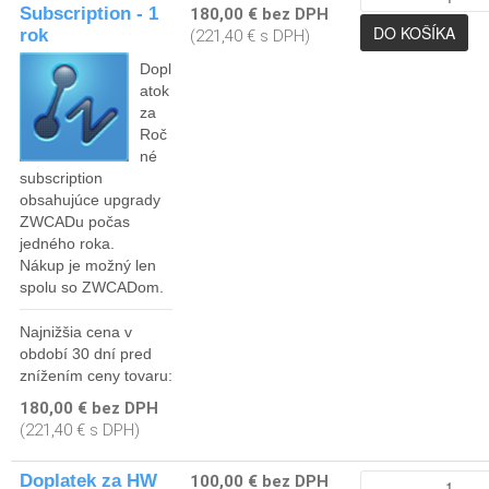
Subscription - 1
180,00 € bez DPH
rok
(221,40 € s DPH)
Dopl
atok
za
Roč
né
subscription
obsahujúce upgrady
ZWCADu počas
jedného roka.
Nákup je možný len
spolu so ZWCADom.
Najnižšia cena v
období 30 dní pred
znížením ceny tovaru:
180,00 € bez DPH
(221,40 € s DPH)
Doplatek za HW
100,00 € bez DPH