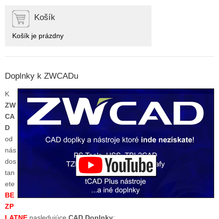
Košík
Košík je prázdny
Doplnky k ZWCADu
K
ZW
CA
D
od
nás
dos
tan
ete
BE
ZP
LATNE
nasledujúce
CAD Doplnky
: