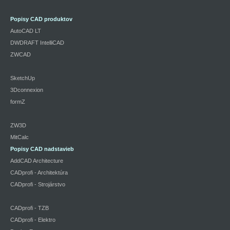
Popisy CAD produktov
AutoCAD LT
DWDRAFT IntelliCAD
ZWCAD
SketchUp
3Dconnexion
formZ
ZW3D
MitCalc
Popisy CAD nadstavieb
AddCAD Architecture
CADprofi - Architektúra
CADprofi - Strojárstvo
CADprofi - TZB
CADprofi - Elektro