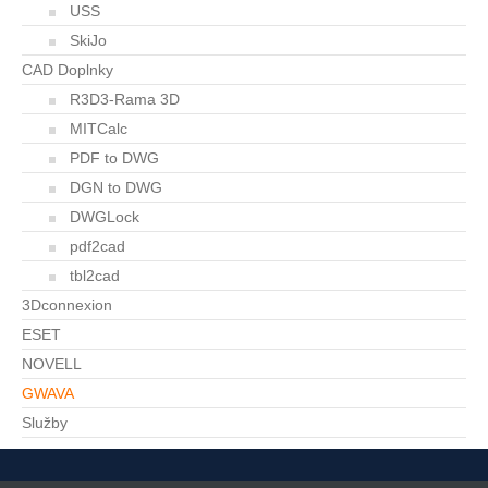
USS
SkiJo
CAD Doplnky
R3D3-Rama 3D
MITCalc
PDF to DWG
DGN to DWG
DWGLock
pdf2cad
tbl2cad
3Dconnexion
ESET
NOVELL
GWAVA
Služby