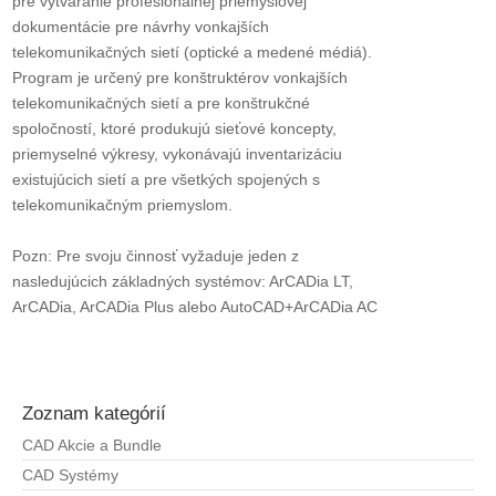
pre vytváranie profesionálnej priemyslovej
dokumentácie pre návrhy vonkajších
telekomunikačných sietí (optické a medené médiá).
Program je určený pre konštruktérov vonkajších
telekomunikačných sietí a pre konštrukčné
spoločností, ktoré produkujú sieťové koncepty,
priemyselné výkresy, vykonávajú inventarizáciu
existujúcich sietí a pre všetkých spojených s
telekomunikačným priemyslom.
Pozn: Pre svoju činnosť vyžaduje jeden z
nasledujúcich základných systémov: ArCADia LT,
ArCADia, ArCADia Plus alebo AutoCAD+ArCADia AC
Zoznam kategórií
CAD Akcie a Bundle
CAD Systémy