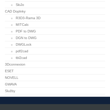
SkiJo
CAD Doplnky
R3D3-Rama 3D
MITCalc
PDF to DWG
DGN to DWG
DWGLock
pdf2cad
tbl2cad
3Dconnexion
ESET
NOVELL
GWAVA
Služby