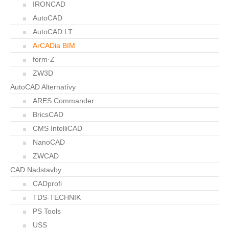
IRONCAD
AutoCAD
AutoCAD LT
ArCADia BIM
form·Z
ZW3D
AutoCAD Alternatívy
ARES Commander
BricsCAD
CMS IntelliCAD
NanoCAD
ZWCAD
CAD Nadstavby
CADprofi
TDS-TECHNIK
PS Tools
USS