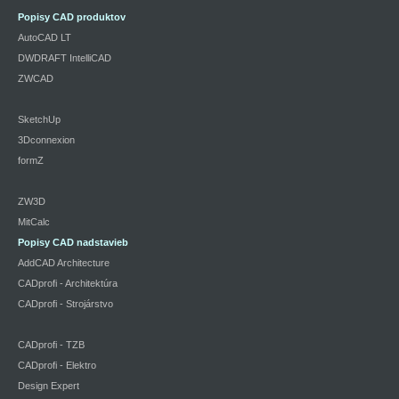
Popisy CAD produktov
AutoCAD LT
DWDRAFT IntelliCAD
ZWCAD
SketchUp
3Dconnexion
formZ
ZW3D
MitCalc
Popisy CAD nadstavieb
AddCAD Architecture
CADprofi - Architektúra
CADprofi - Strojárstvo
CADprofi - TZB
CADprofi - Elektro
Design Expert