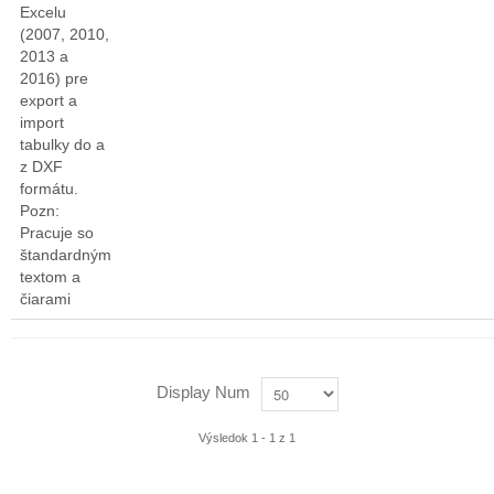
Excelu
(2007, 2010,
2013 a
2016) pre
export a
import
tabulky do a
z DXF
formátu.
Pozn:
Pracuje so
štandardným
textom a
čiarami
Display Num
Výsledok 1 - 1 z 1