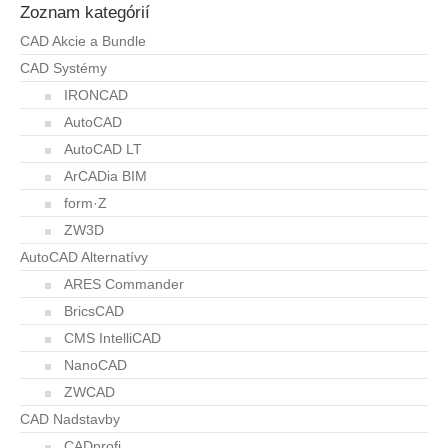
Zoznam kategórií
CAD Akcie a Bundle
CAD Systémy
IRONCAD
AutoCAD
AutoCAD LT
ArCADia BIM
form·Z
ZW3D
AutoCAD Alternatívy
ARES Commander
BricsCAD
CMS IntelliCAD
NanoCAD
ZWCAD
CAD Nadstavby
CADprofi