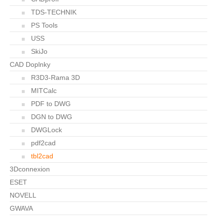
TDS-TECHNIK
PS Tools
USS
SkiJo
CAD Doplnky
R3D3-Rama 3D
MITCalc
PDF to DWG
DGN to DWG
DWGLock
pdf2cad
tbl2cad
3Dconnexion
ESET
NOVELL
GWAVA