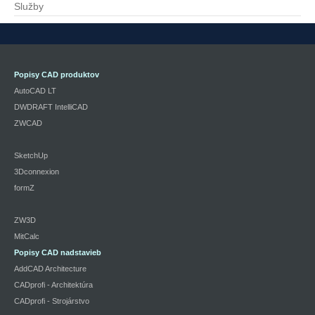
Služby
Popisy CAD produktov
AutoCAD LT
DWDRAFT IntelliCAD
ZWCAD
SketchUp
3Dconnexion
formZ
ZW3D
MitCalc
Popisy CAD nadstavieb
AddCAD Architecture
CADprofi - Architektúra
CADprofi - Strojárstvo