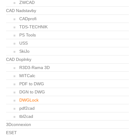
ZWCAD
CAD Nadstavby
CADprofi
TDS-TECHNIK
PS Tools
USS
SkiJo
CAD Doplnky
R3D3-Rama 3D
MITCalc
PDF to DWG
DGN to DWG
DWGLock
pdf2cad
tbl2cad
3Dconnexion
ESET