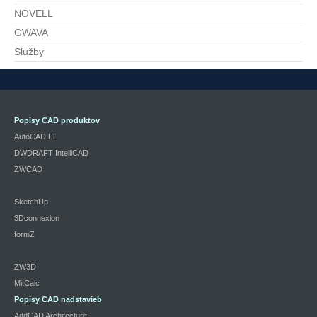
NOVELL
GWAVA
Služby
Popisy CAD produktov
AutoCAD LT
DWDRAFT IntelliCAD
ZWCAD
SketchUp
3Dconnexion
formZ
ZW3D
MitCalc
Popisy CAD nadstavieb
AddCAD Architecture