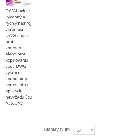
DWGLock je
výkonný a
rýchly nástroj
chrániaci
DWG súbor
proti
zmenám,
alebo proti
kopírovaniu
častí DWG
výkresu.
Jedná sa o
samostatnú
aplikáciu
nevyžadujúcu
AutoCAD.
Display Num