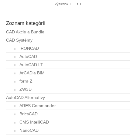
Výsledok 1 - 1 z 1
Zoznam kategórií
CAD Akcie a Bundle
CAD Systémy
IRONCAD
AutoCAD
AutoCAD LT
ArCADia BIM
form·Z
ZW3D
AutoCAD Alternatívy
ARES Commander
BricsCAD
CMS IntelliCAD
NanoCAD