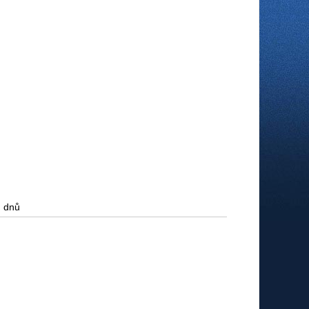
h dnů