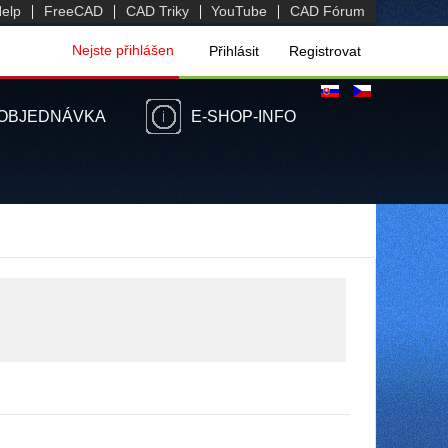
elp
FreeCAD
CAD Triky
YouTube
CAD Fórum
Nejste přihlášen
Přihlásit
Registrovat
OBJEDNÁVKA
E-SHOP-INFO