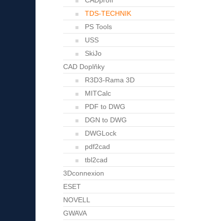
CADprofi
TDS-TECHNIK
PS Tools
USS
SkiJo
CAD Doplňky
R3D3-Rama 3D
MITCalc
PDF to DWG
DGN to DWG
DWGLock
pdf2cad
tbl2cad
3Dconnexion
ESET
NOVELL
GWAVA