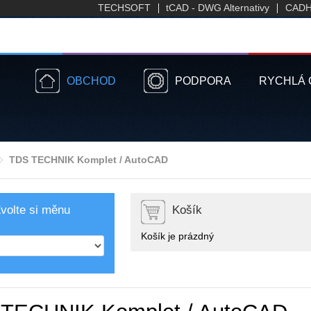
TECHSOFT
tCAD - DWG Alternativy
CADH
OBCHOD
PODPORA
RYCHLÁ 
TDS TECHNIK Komplet / AutoCAD
volte si měnu
Košík
Košík je prázdný