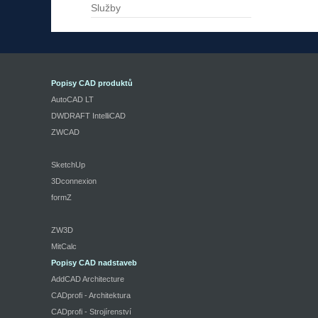
Služby
Popisy CAD produktů
AutoCAD LT
DWDRAFT IntelliCAD
ZWCAD
SketchUp
3Dconnexion
formZ
ZW3D
MitCalc
Popisy CAD nadstaveb
AddCAD Architecture
CADprofi - Architektura
CADprofi - Strojírenství