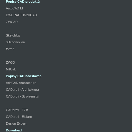
Popisy CAD produktů
AutoCAD LT
DWDRAFT IntelliCAD
ZWCAD
SketchUp
3Dconnexion
formZ
ZW3D
MitCalc
Popisy CAD nadstaveb
AddCAD Architecture
CADprofi - Architektura
CADprofi - Strojírenství
CADprofi - TZB
CADprofi - Elektro
Design Expert
Download