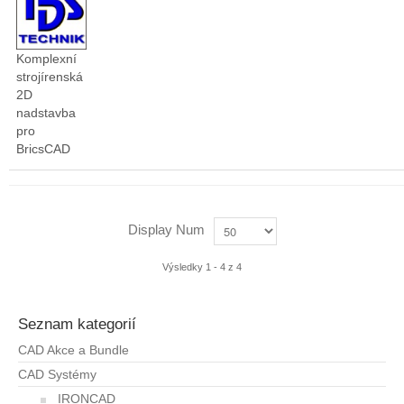
Komplexní
strojírenská
2D
nadstavba
pro
BricsCAD
Display Num
Výsledky 1 - 4 z 4
Seznam kategorií
CAD Akce a Bundle
CAD Systémy
IRONCAD