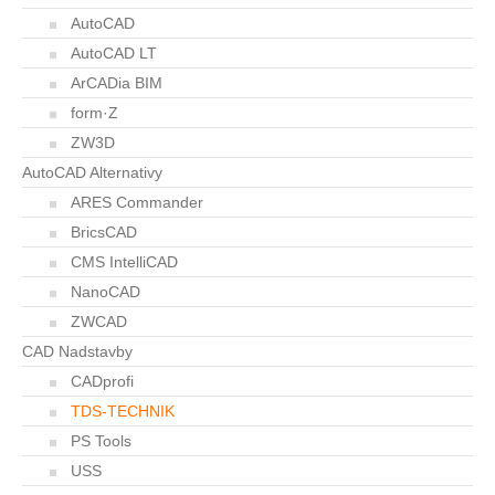
AutoCAD
AutoCAD LT
ArCADia BIM
form·Z
ZW3D
AutoCAD Alternativy
ARES Commander
BricsCAD
CMS IntelliCAD
NanoCAD
ZWCAD
CAD Nadstavby
CADprofi
TDS-TECHNIK
PS Tools
USS