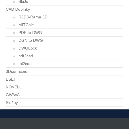
SkiJo
CAD Doplňky
R3D3-Rama 3D
MITCalc
PDF to DWG
DGN to DWG
DWGLock
pdf2cad
tbl2cad
3Dconnexion
ESET
NOVELL
GWAVA
Služby