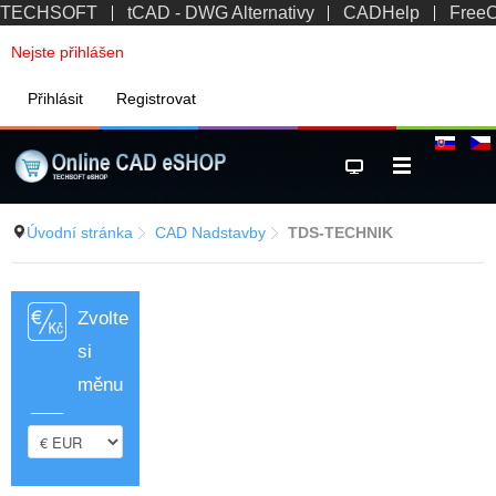
TECHSOFT
tCAD - DWG Alternativy
CADHelp
Free
Nejste přihlášen
Přihlásit
Registrovat
Úvodní stránka
CAD Nadstavby
TDS-TECHNIK
Zvolte
si
měnu