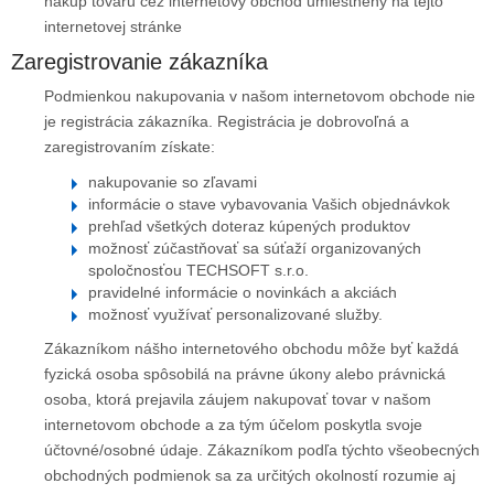
nákup tovaru cez internetový obchod umiestnený na tejto
internetovej stránke
Zaregistrovanie zákazníka
Podmienkou nakupovania v našom internetovom obchode nie
je registrácia zákazníka. Registrácia je dobrovoľná a
zaregistrovaním získate:
nakupovanie so zľavami
informácie o stave vybavovania Vašich objednávkok
prehľad všetkých doteraz kúpených produktov
možnosť zúčastňovať sa súťaží organizovaných
spoločnosťou TECHSOFT s.r.o.
pravidelné informácie o novinkách a akciách
možnosť využívať personalizované služby.
Zákazníkom nášho internetového obchodu môže byť každá
fyzická osoba spôsobilá na právne úkony alebo právnická
osoba, ktorá prejavila záujem nakupovať tovar v našom
internetovom obchode a za tým účelom poskytla svoje
účtovné/osobné údaje. Zákazníkom podľa týchto všeobecných
obchodných podmienok sa za určitých okolností rozumie aj