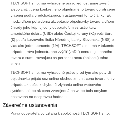
TECHSOFT s.r.o. má vyhradené právo jednostranne zvýšiť
alebo znížiť cenu konkrétneho objednaného tovaru oproti cene
určenej podľa predchádzajúcich ustanovení tohto článku, ak
medzi dňom potvrdenia akceptácie objednávky tovaru a dňom
úhrady jeho kúpnej ceny odberateľom vzrastie kurz
amerického dolára (USD) alebo Českej koruny (Kč) voči Euru
(€) podľa kurzového lístka Národnej banky Slovenska (NBS) o
viac ako jedno percento (1%). TECHSOFT s.r.o. má v takomto
prípade právo jednostranne zvýšiť (znížiť) cenu objednaného
tovaru o sumu rovnajúcu sa percentu rastu (poklesu) tohto
kurzu.
TECHSOFT s.r.o. má vyhradené právo pred tým ako potvrdí
objednávku prijatú cez online obchod zmeniť cenu tovaru len v
prípade ak došlo k chybe, či zlyhaniu online webového
systému, alebo ak cena zverejnená na webe bola omylom
nastavená na nesprávnu hodnotu.
Záverečné ustanovenia
Práva odberateľa vo vzťahu k spoločnosti TECHSOFT s.r.o.