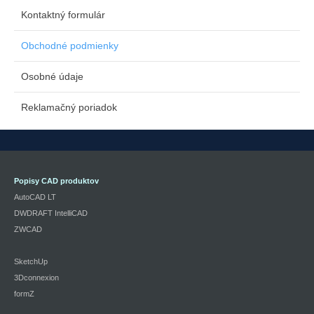
Kontaktný formulár
Obchodné podmienky
Osobné údaje
Reklamačný poriadok
Popisy CAD produktov
AutoCAD LT
DWDRAFT IntelliCAD
ZWCAD
SketchUp
3Dconnexion
formZ