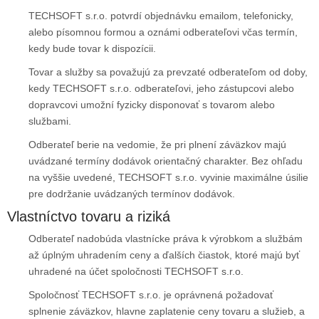
TECHSOFT s.r.o. potvrdí objednávku emailom, telefonicky,
alebo písomnou formou a oznámi odberateľovi včas termín,
kedy bude tovar k dispozícii.
Tovar a služby sa považujú za prevzaté odberateľom od doby,
kedy TECHSOFT s.r.o. odberateľovi, jeho zástupcovi alebo
dopravcovi umožní fyzicky disponovať s tovarom alebo
službami.
Odberateľ berie na vedomie, že pri plnení záväzkov majú
uvádzané termíny dodávok orientačný charakter. Bez ohľadu
na vyššie uvedené, TECHSOFT s.r.o. vyvinie maximálne úsilie
pre dodržanie uvádzaných termínov dodávok.
Vlastníctvo tovaru a riziká
Odberateľ nadobúda vlastnícke práva k výrobkom a službám
až úplným uhradením ceny a ďalších čiastok, ktoré majú byť
uhradené na účet spoločnosti TECHSOFT s.r.o.
Spoločnosť TECHSOFT s.r.o. je oprávnená požadovať
splnenie záväzkov, hlavne zaplatenie ceny tovaru a služieb, a