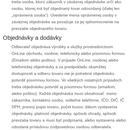
tretia osoba, ktorú zákazník v záväznej objednávke určí ako
osobu, ktorej má byť objednaný tovar odovzdaný (ďalej len
„oprávnená osoba“). Uvedenie mena oprávnenej osoby v
záväznej objednávke sa považuje za jej splnomocnenie na
prevzatie objednaného tovaru.
Objednávky a dodávky
Odberateľ objednáva výrobky a služby prostredníctvom
OnLine obchodu, osobne, telefonicky alebo písomnou formou
(Emailom alebo poštou). V prípade OnLine, osobnej alebo
telefonickej objednávky a za predpokladu okamžitej
dostupnosti a odberu tovaru nie je potrebné objednávku
potvrdiť písomnou formou. Vo všetkých ostatných prípadoch
treba objednávku potvrdiť aj písomnou formou (emailom,
alebo poštou). Každá objednávka musí obsahovať: meno
zákazníka, kontaktnú osobu, voliteľne telefónne, IČO, DIČ, IČ
DPH, presný popis tovaru, počet kusov, dátum vystavenia
objednávky, platnosť objednávky, spôsob úhrady, spôsob
prevzatia tovaru a musí byť podpísaná, alebo vystavená alebo
odoslaná príslušnou zodpovednou osobou odberateľa.