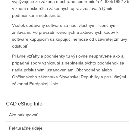
vyplývajúce zo zákona o ochrane spotrebiteľa č. 634/1992 Zb.
v znení neskorších zákonných úprav zostávajú týmito
podmienkami nedotknuté.
Všetok dodávaný software sa riadi vlastnými licenčnými
zmluvami. Po prevzatí licenčných a aktivačných kódov k
software kupujúcim už kupujúci nemôže od uzavretej zmluvy
odstúpiť.
Právne vzťahy a podmienky tu výslovne neupravené ako aj
prípadné spory vzniknuté z neplnenia týchto podmienok sa
riadia príslušnými ustanoveniami Obchodného alebo
Občianskeho zákonníka Slovenskej Republiky a príslušnými
zákonmi Európskej Únie.
CAD eShop Info
Ako nakupovať
Fakturačné údaje