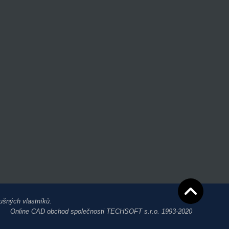
ušných vlastníků.
Online CAD obchod společnosti TECHSOFT s.r.o. 1993-2020