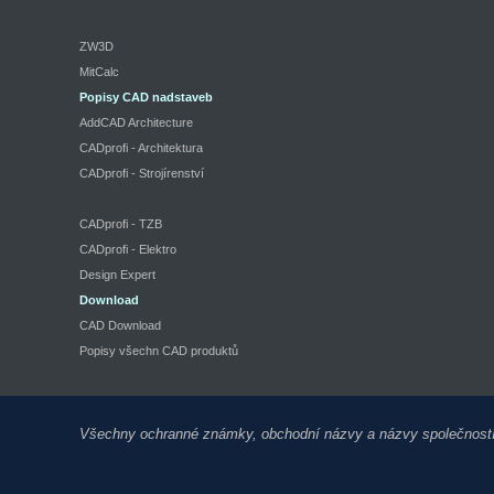
ZW3D
MitCalc
Popisy CAD nadstaveb
AddCAD Architecture
CADprofi - Architektura
CADprofi - Strojírenství
CADprofi - TZB
CADprofi - Elektro
Design Expert
Download
CAD Download
Popisy všechn CAD produktů
Všechny ochranné známky, obchodní názvy a názvy společností zd