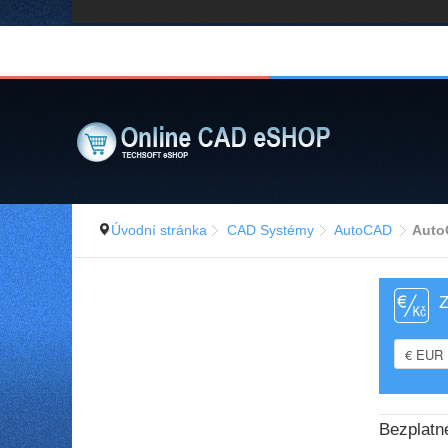
Úvodní stránka
CAD Systémy
AutoCAD
AutoC
Z
Bezplat