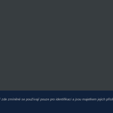
e zmíněné se používají pouze pro identifikaci a jsou majetkem jejich přísl