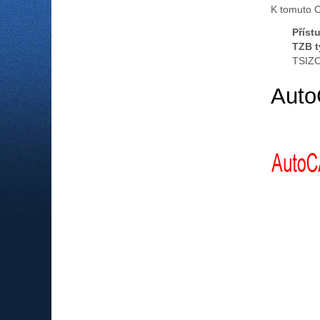
K tomuto 
Příst
TZB t
TSIZO
Auto