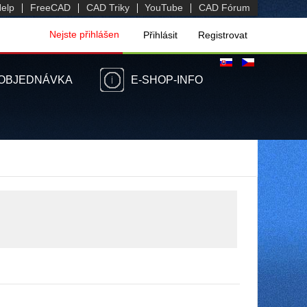
elp
FreeCAD
CAD Triky
YouTube
CAD Fórum
Nejste přihlášen
Přihlásit
Registrovat
OBJEDNÁVKA
E-SHOP-INFO