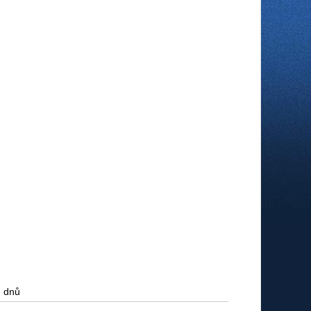
h dnů