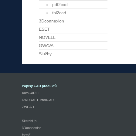
pdf2cad
tbl2cad
3Dconnexion
ESET
NOVELL
GWAVA
Služby
Popisy CAD produktů
AutoCAD LT
DWDRAFT IntelliCAD
ZWCAD
SketchUp
3Dconnexion
formZ