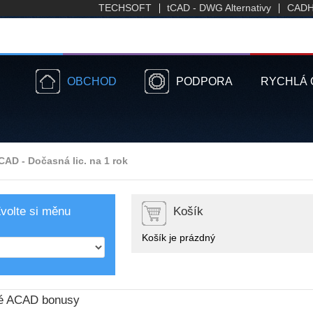
TECHSOFT
tCAD - DWG Alternativy
CADH
OBCHOD
PODPORA
RYCHLÁ 
AD - Dočasná lic. na 1 rok
volte si měnu
Košík
Košík je prázdný
né ACAD bonusy