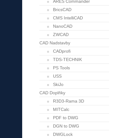
ARES Commander
BricsCAD
CMS IntelliCAD
NanoCAD
ZWCAD
CAD Nadstavby
CADprofi
TDS-TECHNIK
PS Tools
USS
SkiJo
CAD Doplňky
R3D3-Rama 3D
MITCalc
PDF to DWG
DGN to DWG
DWGLock