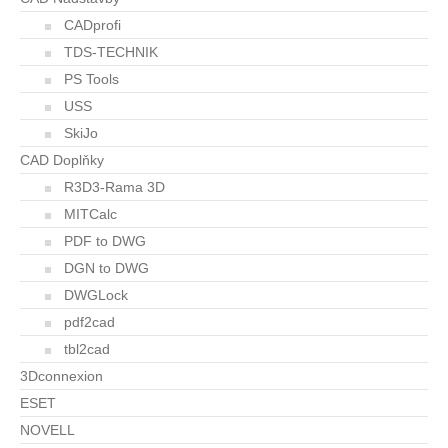
CADprofi
TDS-TECHNIK
PS Tools
USS
SkiJo
CAD Doplňky
R3D3-Rama 3D
MITCalc
PDF to DWG
DGN to DWG
DWGLock
pdf2cad
tbl2cad
3Dconnexion
ESET
NOVELL