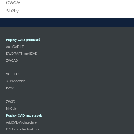
GWAVA
Služby
Popisy CAD produktů
AutoCAD LT
DWDRAFT IntelliCAD
ZWCAD
SketchUp
3Dconnexion
formZ
ZW3D
MitCalc
Popisy CAD nadstaveb
AddCAD Architecture
CADprofi - Architektura