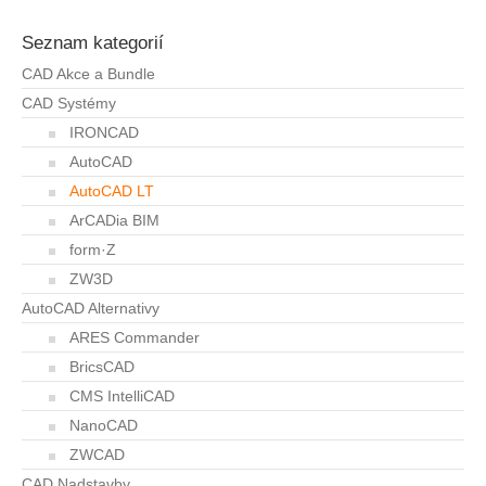
Seznam kategorií
CAD Akce a Bundle
CAD Systémy
IRONCAD
AutoCAD
AutoCAD LT
ArCADia BIM
form·Z
ZW3D
AutoCAD Alternativy
ARES Commander
BricsCAD
CMS IntelliCAD
NanoCAD
ZWCAD
CAD Nadstavby