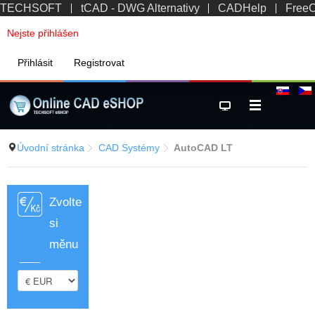
TECHSOFT
tCAD - DWG Alternativy
CADHelp
Free
Nejste přihlášen
Přihlásit
Registrovat
Úvodní stránka
CAD Systémy
AutoCAD LT
Zvolte
si
měnu