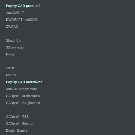
Popisy CAD produktů
AutoCAD LT
DWDRAFT IntelliCAD
ZWCAD
SketchUp
3Dconnexion
formZ
ZW3D
MitCalc
Popisy CAD nadstaveb
AddCAD Architecture
CADprofi - Architektura
CADprofi - Strojírenství
CADprofi - TZB
CADprofi - Elektro
Design Expert