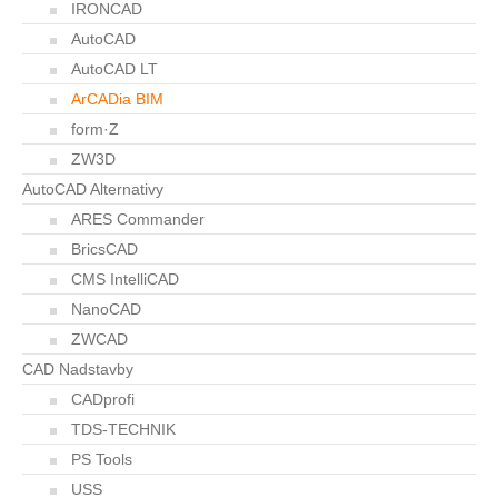
IRONCAD
AutoCAD
AutoCAD LT
ArCADia BIM
form·Z
ZW3D
AutoCAD Alternativy
ARES Commander
BricsCAD
CMS IntelliCAD
NanoCAD
ZWCAD
CAD Nadstavby
CADprofi
TDS-TECHNIK
PS Tools
USS