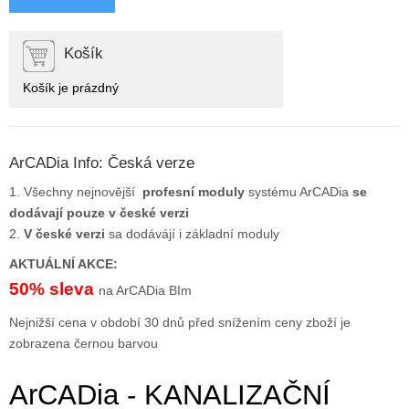
Košík
Košík je prázdný
ArCADia Info: Česká verze
1. Všechny nejnovější
profesní moduly
systému ArCADia
se
dodávají pouze v české verzi
2.
V české verzi
sa dodávájí i základní moduly
AKTUÁLNÍ AKCE:
50% sleva
na ArCADia BIm
Nejnižší cena v období 30 dnů před snížením ceny zboží je
zobrazena černou barvou
ArCADia - KANALIZAČNÍ