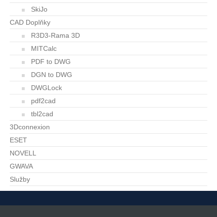
SkiJo
CAD Doplňky
R3D3-Rama 3D
MITCalc
PDF to DWG
DGN to DWG
DWGLock
pdf2cad
tbl2cad
3Dconnexion
ESET
NOVELL
GWAVA
Služby