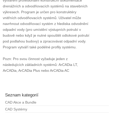
vytváření profesionální konstrukční dokumentace
drenážních a odvodňovacích systémů na stavebních
výkresech. Program je určen pro konstruktéry
vnitřních odvodňovacích systémů. Uživatel může
navrhnout odvodňovací systém z hlediska odvodnění
odpadní vody (pro umístění výstupních potrubí v
budově nebo když je nutné spouštět odtokové potrubí
pod podlahou budovy) a zpracovávat odpadní vody.
Program vytváří také podélné profily systému.
Pozn: Pro svou činnost vyžaduje jeden z
následujících základních systémů: ArCADia LT,
ArCADia, ArCADia Plus nebo ArCADia AC
Seznam kategorií
CAD Akce a Bundle
CAD Systémy