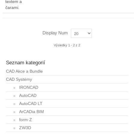
textem a
čarami.
Display Num
Výsledky 1 - 2 z 2
Seznam kategorií
CAD Akce a Bundle
CAD Systémy
IRONCAD
AutoCAD
AutoCAD LT
ArCADia BIM
form·Z
ZW3D