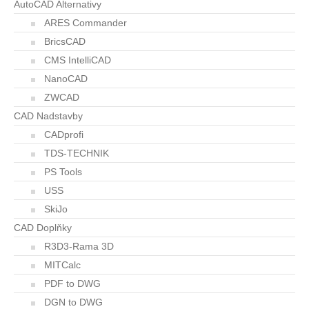
AutoCAD Alternativy
ARES Commander
BricsCAD
CMS IntelliCAD
NanoCAD
ZWCAD
CAD Nadstavby
CADprofi
TDS-TECHNIK
PS Tools
USS
SkiJo
CAD Doplňky
R3D3-Rama 3D
MITCalc
PDF to DWG
DGN to DWG