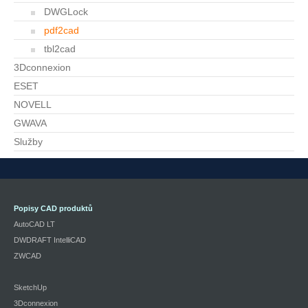
DWGLock
pdf2cad
tbl2cad
3Dconnexion
ESET
NOVELL
GWAVA
Služby
Popisy CAD produktů
AutoCAD LT
DWDRAFT IntelliCAD
ZWCAD
SketchUp
3Dconnexion