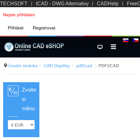
TECHSOFT
tCAD - DWG Alternativy
CADHelp
Free
Nejste přihlášen
Přihlásit
Registrovat
Úvodní stránka
CAD Doplňky
pdf2cad
PDF2CAD
Zvolte
si
měnu