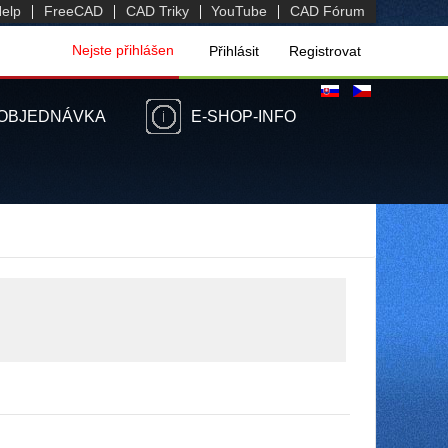
elp
FreeCAD
CAD Triky
YouTube
CAD Fórum
Nejste přihlášen
Přihlásit
Registrovat
OBJEDNÁVKA
E-SHOP-INFO