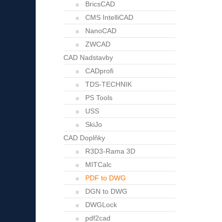
BricsCAD
CMS IntelliCAD
NanoCAD
ZWCAD
CAD Nadstavby
CADprofi
TDS-TECHNIK
PS Tools
USS
SkiJo
CAD Doplňky
R3D3-Rama 3D
MITCalc
PDF to DWG
DGN to DWG
DWGLock
pdf2cad