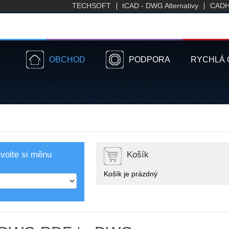
TECHSOFT
tCAD - DWG Alternativy
CADH
OBCHOD
PODPORA
RYCHLÁ 
volte si měnu
Košík
Košík je prázdný