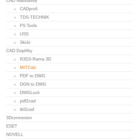
CAD Nadstavby
CADprofi
TDS-TECHNIK
PS Tools
USS
SkiJo
CAD Doplňky
R3D3-Rama 3D
MITCalc
PDF to DWG
DGN to DWG
DWGLock
pdf2cad
tbl2cad
3Dconnexion
ESET
NOVELL