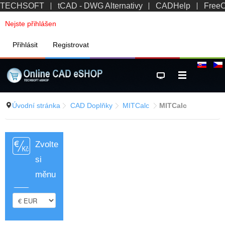
TECHSOFT
tCAD - DWG Alternativy
CADHelp
Free
Nejste přihlášen
Přihlásit
Registrovat
Úvodní stránka
CAD Doplňky
MITCalc
MITCalc
Zvolte
si
měnu