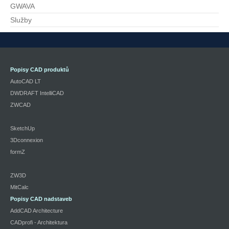
GWAVA
Služby
Popisy CAD produktů
AutoCAD LT
DWDRAFT IntelliCAD
ZWCAD
SketchUp
3Dconnexion
formZ
ZW3D
MitCalc
Popisy CAD nadstaveb
AddCAD Architecture
CADprofi - Architektura