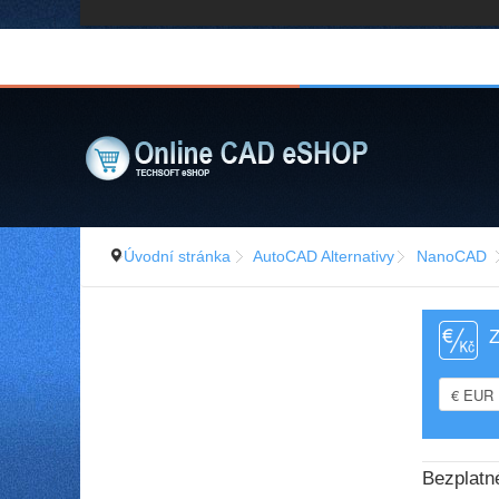
Úvodní stránka
AutoCAD Alternativy
NanoCAD
Z
Bezplatn