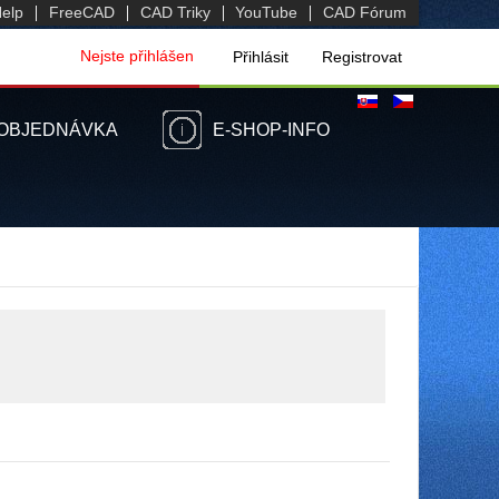
elp
FreeCAD
CAD Triky
YouTube
CAD Fórum
Nejste přihlášen
Přihlásit
Registrovat
OBJEDNÁVKA
E-SHOP-INFO