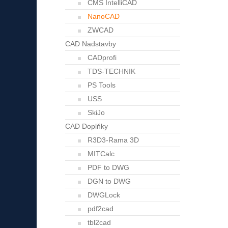
CMS IntelliCAD
NanoCAD
ZWCAD
CAD Nadstavby
CADprofi
TDS-TECHNIK
PS Tools
USS
SkiJo
CAD Doplňky
R3D3-Rama 3D
MITCalc
PDF to DWG
DGN to DWG
DWGLock
pdf2cad
tbl2cad