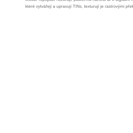
které vytvářejí a upravují TINs, texturují je rastrovými pře