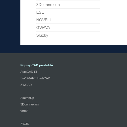
3Dconnexion
ESET
NOVELL
GWAVA
Služby
Popisy CAD produktů
AutoCAD LT
DWDRAFT IntelliCAD
ZWCAD
SketchUp
3Dconnexion
formZ
ZW3D