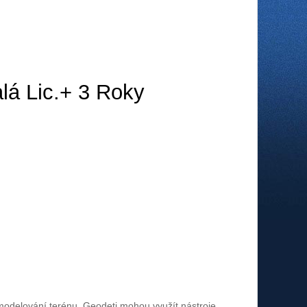
á Lic.+ 3 Roky
modelování terénu.
Geodeti mohou využít nástroje,