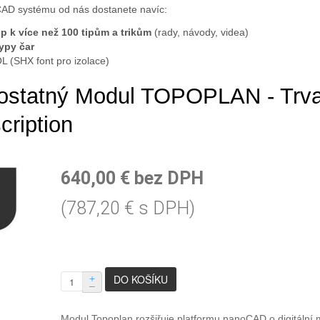
CAD systému od nás dostanete navíc:
up k více než 100 tipům a trikům
(rady, návody, videa)
ypy čar
L (SHX font pro izolace)
statný Modul TOPOPLAN - Trval
cription
640,00 € bez DPH
(787,20 € s DPH)
+
–
Modul Topoplan rozšiřuje platformu nanoCAD o digitální 