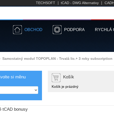
TECHSOFT
tCAD - DWG Alternativy
CADH
OBCHOD
PODPORA
RYCHLÁ 
Samostatný modul TOPOPLAN - Trvalá lic.+ 3 roky subscription
volte si měnu
Košík
Košík je prázdný
é tCAD bonusy