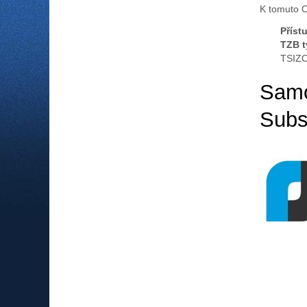
K tomuto 
Příst
TZB t
TSIZO
Samo
Subs