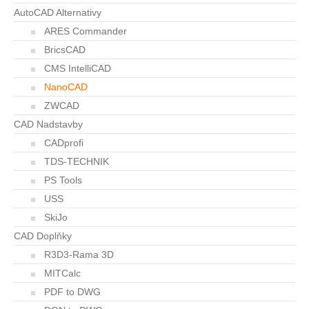
AutoCAD Alternativy
ARES Commander
BricsCAD
CMS IntelliCAD
NanoCAD
ZWCAD
CAD Nadstavby
CADprofi
TDS-TECHNIK
PS Tools
USS
SkiJo
CAD Doplňky
R3D3-Rama 3D
MITCalc
PDF to DWG