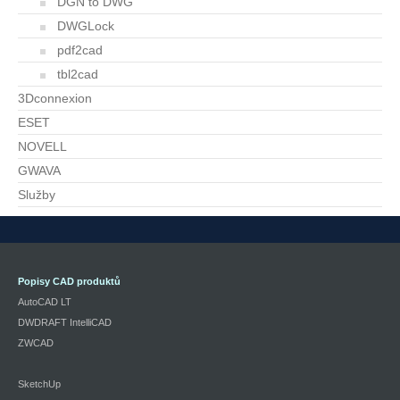
DGN to DWG
DWGLock
pdf2cad
tbl2cad
3Dconnexion
ESET
NOVELL
GWAVA
Služby
Popisy CAD produktů
AutoCAD LT
DWDRAFT IntelliCAD
ZWCAD
SketchUp