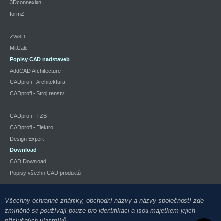
3Dconnexion
formZ
ZW3D
MitCalc
Popisy CAD nadstaveb
AddCAD Architecture
CADprofi - Architektura
CADprofi - Strojírenství
CADprofi - TZB
CADprofi - Elektro
Design Expert
Download
CAD Download
Popisy všechn CAD produktů
Všechny ochranné známky, obchodní názvy a názvy společností zde
zmíněné se používají pouze pro identifikaci a jsou majetkem jejich
příslušných vlastníků.