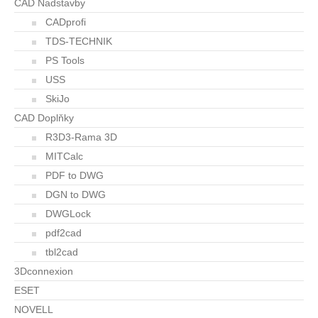
CAD Nadstavby
CADprofi
TDS-TECHNIK
PS Tools
USS
SkiJo
CAD Doplňky
R3D3-Rama 3D
MITCalc
PDF to DWG
DGN to DWG
DWGLock
pdf2cad
tbl2cad
3Dconnexion
ESET
NOVELL