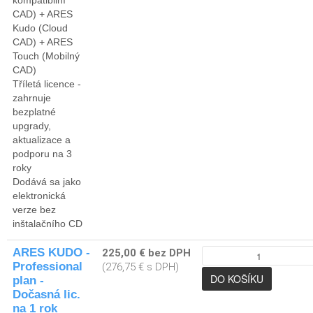
kompatibilní
CAD) + ARES
Kudo (Cloud
CAD) + ARES
Touch (Mobilný
CAD)
Tříletá licence -
zahrnuje
bezplatné
upgrady,
aktualizace a
podporu na 3
roky
Dodává sa jako
elektronická
verze bez
inštalačního CD
ARES KUDO -
225,00 € bez DPH
Professional
(276,75 € s DPH)
plan -
Dočasná lic.
na 1 rok