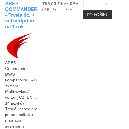
ARES
765,00 € bez DPH
COMMANDER
(940,95 € s DPH)
- Trvalá lic. +
subscription
na 1 rok
ARES
Commander -
DWG
kompatibilní CAD
systém
Multijazyková
verze ( CZ, EN ...
14 jazyků)
Trvalá licence pro
jeden počítač s
operačním
systémem