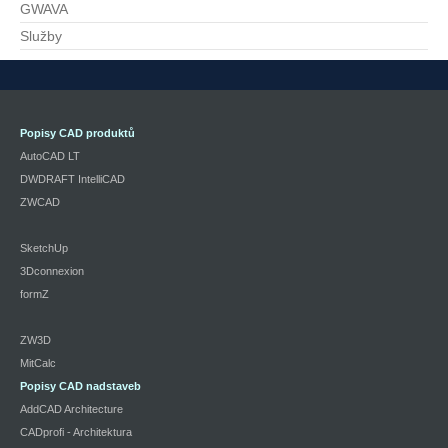
GWAVA
Služby
Popisy CAD produktů
AutoCAD LT
DWDRAFT IntelliCAD
ZWCAD
SketchUp
3Dconnexion
formZ
ZW3D
MitCalc
Popisy CAD nadstaveb
AddCAD Architecture
CADprofi - Architektura