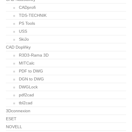
CADprofi
TDS-TECHNIK
PS Tools
USS
SkiJo
CAD Doplňky
R3D3-Rama 3D
MITCalc
PDF to DWG
DGN to DWG
DWGLock
pdf2cad
tbl2cad
3Dconnexion
ESET
NOVELL