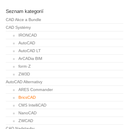
Seznam kategorií
CAD Akce a Bundle
CAD Systémy
IRONCAD
AutoCAD
AutoCAD LT
ArCADia BIM
form·Z
ZW3D
AutoCAD Alternativy
ARES Commander
BricsCAD
CMS IntelliCAD
NanoCAD
ZWCAD
CAD Nadstavby