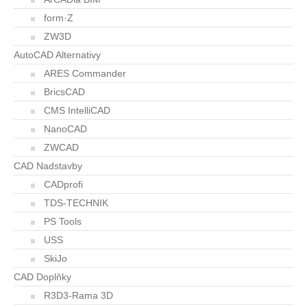
form·Z
ZW3D
AutoCAD Alternativy
ARES Commander
BricsCAD
CMS IntelliCAD
NanoCAD
ZWCAD
CAD Nadstavby
CADprofi
TDS-TECHNIK
PS Tools
USS
SkiJo
CAD Doplňky
R3D3-Rama 3D