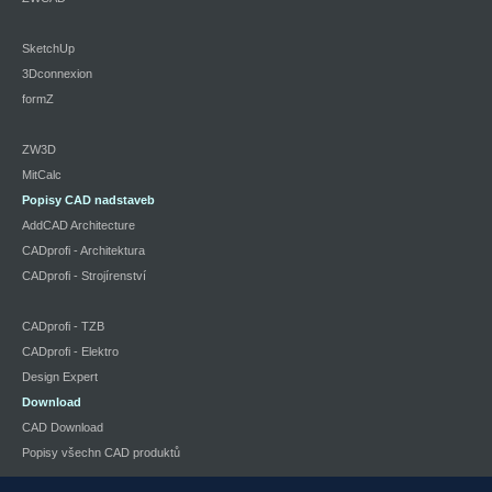
SketchUp
3Dconnexion
formZ
ZW3D
MitCalc
Popisy CAD nadstaveb
AddCAD Architecture
CADprofi - Architektura
CADprofi - Strojírenství
CADprofi - TZB
CADprofi - Elektro
Design Expert
Download
CAD Download
Popisy všechn CAD produktů