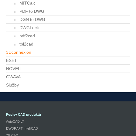
MITCalc
PDF to DWG
DGN to DWG
DWGLock
pdf2cad
tbl2cad
3Dconnexion
ESET
NOVELL
GWAVA
Služby
Popisy CAD produktů
AutoCAD LT
DWDRAFT IntelliCAD
ZWCAD