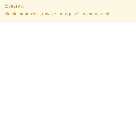
Správa
Musíte sa prihlásiť, aby ste mohli použiť zoznam prianí.